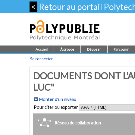
<
Retour au portail Polyte
Accueil
À propos
Déposer
Parcourir
Se connecter
DOCUMENTS DONT L'A
LUC"
Monter d'un niveau
Pour citer ou exporter
Réseau de collaboration