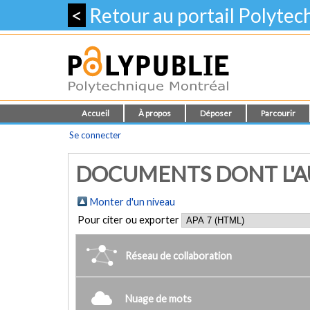
<
Retour au portail Polyte
Accueil
À propos
Déposer
Parcourir
Se connecter
DOCUMENTS DONT L'AUT
Monter d'un niveau
Pour citer ou exporter
Réseau de collaboration
Nuage de mots