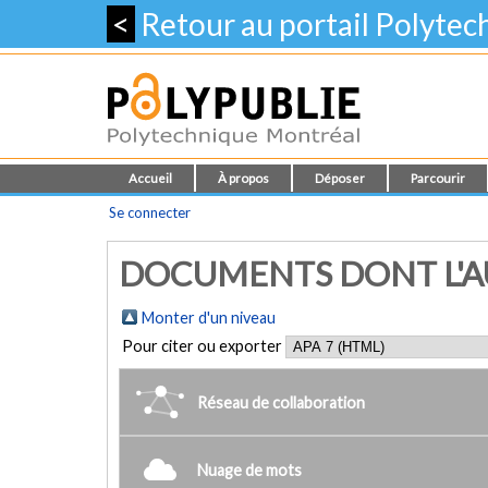
<
Retour au portail Polyte
Accueil
À propos
Déposer
Parcourir
Se connecter
DOCUMENTS DONT L'AUT
Monter d'un niveau
Pour citer ou exporter
Réseau de collaboration
Nuage de mots