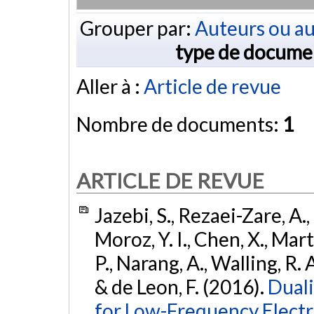
Grouper par:
Auteurs ou au
type de docume
Aller à :
Article de revue
Nombre de documents:
1
ARTICLE DE REVUE
Jazebi, S., Rezaei-Zare, A.,
Moroz, Y. I., Chen, X., Mart
P., Narang, A., Walling, R. 
& de Leon, F. (2016).
Dual
for Low-Frequency Electr