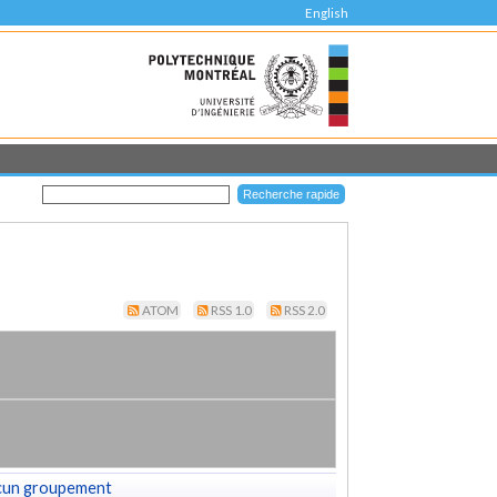
English
ATOM
RSS 1.0
RSS 2.0
cun groupement