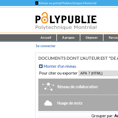
<
Retour au portail Polytechnique Montréal
Accueil
À propos
Déposer
Parcou
Se connecter
DOCUMENTS DONT L'AUTEUR EST "DE A
Monter d'un niveau
Pour citer ou exporter
Réseau de collaboration
Nuage de mots
Grouper par:
Au