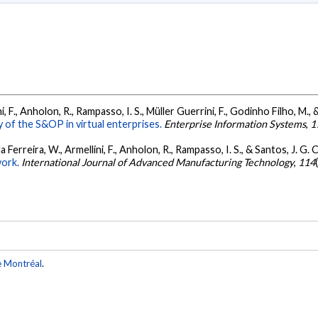
lini, F., Anholon, R., Rampasso, I. S., Müller Guerrini, F., Godinho Filho, M.
 of the S&OP in virtual enterprises.
Enterprise Information Systems
,
1
la Ferreira, W., Armellini, F., Anholon, R., Rampasso, I. S., & Santos, J. G. C
work.
International Journal of Advanced Manufacturing Technology
,
114
e Montréal
.