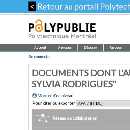
<
Retour au portail Polyte
Accueil
À propos
Déposer
Parcourir
Se connecter
DOCUMENTS DONT L'AUT
SYLVIA RODRIGUES"
Monter d'un niveau
Pour citer ou exporter
Réseau de collaboration