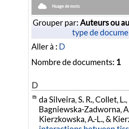
Nuage de mots
Grouper par:
Auteurs ou au
type de docume
Aller à :
D
Nombre de documents:
1
D
da Silveira, S. R., Collet, L.
Bagniewska-Zadworna, A., S
Kierzkowska, A.-L., & Kie
interactions between tiss