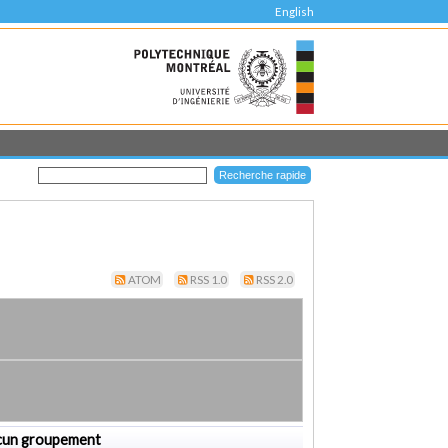
English
ATOM
RSS 1.0
RSS 2.0
cun groupement