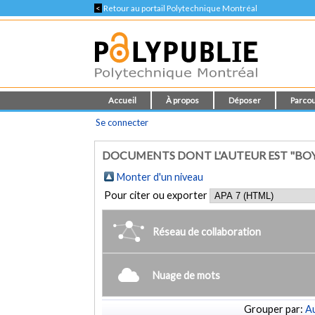
<
Retour au portail Polytechnique Montréal
Accueil
À propos
Déposer
Parcou
Se connecter
DOCUMENTS DONT L'AUTEUR EST "BOY
Monter d'un niveau
Pour citer ou exporter
Réseau de collaboration
Nuage de mots
Grouper par:
Au