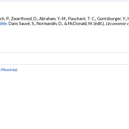
ch, P., Zwarthoed, D., Abraham, Y.-M., Pauchant, T. C., Guntzburger, Y., Ha
dèle.
Dans Sauvé, S., Normandin, D., & McDonald, M. (édit.),
L'économie c
e Montréal
.