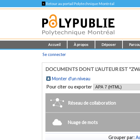
<
Retour au portail Polytechnique Montréal
Accueil
À propos
Déposer
Parcou
Se connecter
DOCUMENTS DONT L'AUTEUR EST "ZW
Monter d'un niveau
Pour citer ou exporter
Réseau de collaboration
Nuage de mots
Grouper par:
Au