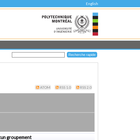
English
ATOM
RSS 1.0
RSS 2.0
cun groupement