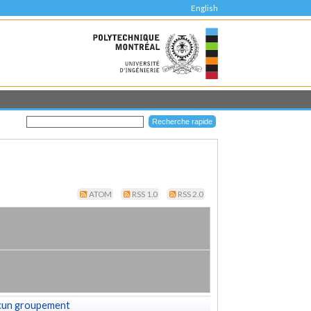
English
ATOM
RSS 1.0
RSS 2.0
cun groupement