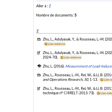
Aller à :
Z
Nombre de documents:
5
Z
Zhu, L., Adulyasak, Y., & Rousseau, L.-M. (20
Lien externe
Zhu, L., Adulyasak, Y., & Rousseau, L.-M. (20
2024-70).
Lien externe
Zhu, L. (2016).
Measurement of Load-Induced 
Zhu, L., Rousseau, L.-M., Rei, W., & Li, B. (201
and Operations Research
,
50
, 1-13.
Lien 
Zhu, L., Rousseau, L.-M., Rei, W., & Li, B. (201
technique n° CIRRELT-2013-73).
Lien ext