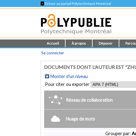
<
Retour au portail Polytechnique Montréal
Accueil
À propos
Déposer
Parcou
Se connecter
DOCUMENTS DONT L'AUTEUR EST "ZHU,
Monter d'un niveau
Pour citer ou exporter
Réseau de collaboration
Nuage de mots
Grouper par:
Au