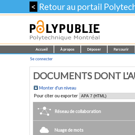
<
Retour au portail Polyte
Accueil
À propos
Déposer
Parcourir
Se connecter
DOCUMENTS DONT L'AU
Monter d'un niveau
Pour citer ou exporter
Réseau de collaboration
Nuage de mots