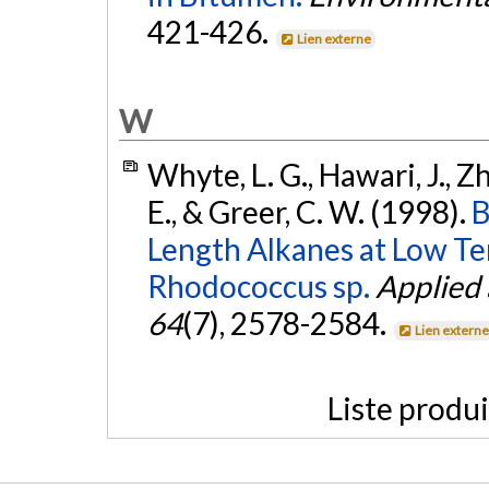
421-426.
Lien externe
W
Whyte, L. G., Hawari, J., Z
E., & Greer, C. W. (1998).
B
Length Alkanes at Low Te
Rhodococcus sp.
Applied
64
(7), 2578-2584.
Lien extern
Liste produ