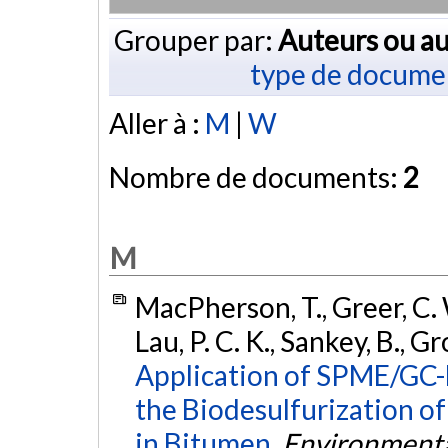
Grouper par:
Auteurs ou au
type de docume
Aller à :
M
|
W
Nombre de documents:
2
M
MacPherson, T., Greer, C. W
Lau, P. C. K., Sankey, B., G
Application of SPME/GC-
the Biodesulfurization 
in Bitumen.
Environmenta