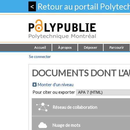
<
Retour au portail Polyte
Accueil
À propos
Déposer
Parcourir
Se connecter
DOCUMENTS DONT L'A
Monter d'un niveau
Pour citer ou exporter
Réseau de collaboration
Nuage de mots