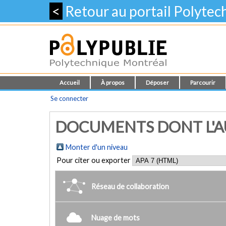
<
Retour au portail Polyte
Accueil
À propos
Déposer
Parcourir
Se connecter
DOCUMENTS DONT L'AUT
Monter d'un niveau
Pour citer ou exporter
Réseau de collaboration
Nuage de mots