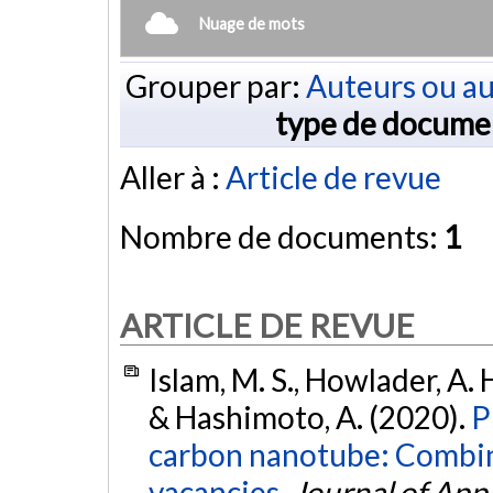
Nuage de mots
Grouper par:
Auteurs ou au
type de docume
Aller à :
Article de revue
Nombre de documents:
1
ARTICLE DE REVUE
Islam, M. S., Howlader, A. H
& Hashimoto, A. (2020).
P
carbon nanotube: Combin
vacancies.
Journal of App