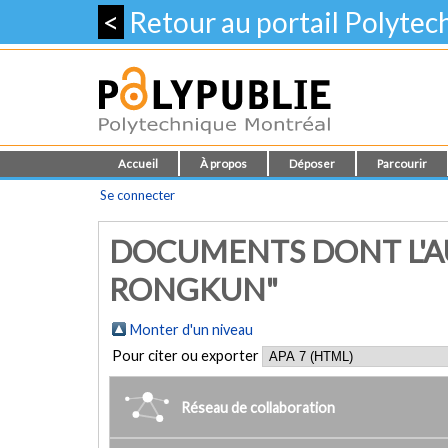
<
Retour au portail Polyte
Accueil
À propos
Déposer
Parcourir
Se connecter
DOCUMENTS DONT L'A
RONGKUN"
Monter d'un niveau
Pour citer ou exporter
Réseau de collaboration