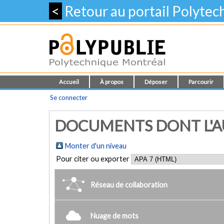
<
Retour au portail Polyte
Accueil
À propos
Déposer
Parcourir
Se connecter
DOCUMENTS DONT L'AU
Monter d'un niveau
Pour citer ou exporter
Réseau de collaboration
Nuage de mots