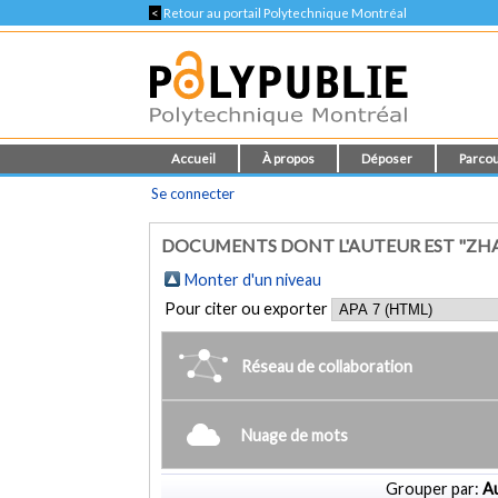
<
Retour au portail Polytechnique Montréal
Accueil
À propos
Déposer
Parcou
Se connecter
DOCUMENTS DONT L'AUTEUR EST "ZHA
Monter d'un niveau
Pour citer ou exporter
Réseau de collaboration
Nuage de mots
Grouper par:
Au