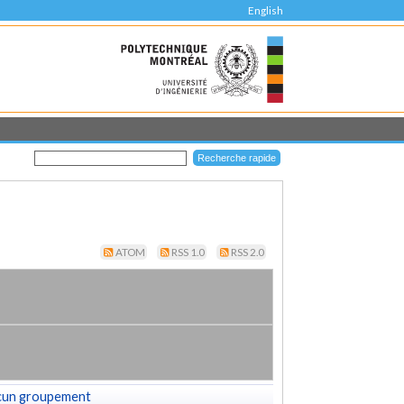
English
ATOM
RSS 1.0
RSS 2.0
cun groupement