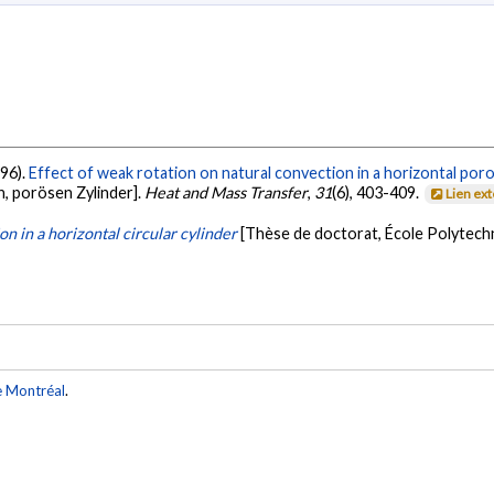
996).
Effect of weak rotation on natural convection in a horizontal poro
n, porösen Zylinder].
Heat and Mass Transfer
,
31
(6), 403-409.
Lien ex
n in a horizontal circular cylinder
[Thèse de doctorat, École Polytech
e Montréal
.