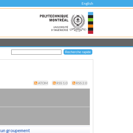
English
ATOM
RSS 1.0
RSS 2.0
cun groupement