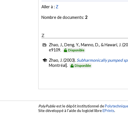
Aller à :
Z
Nombre de documents:
2
Z
Zhao, J., Deng, Y., Manno, D., & Hawari, J. (2
e9109.
Disponible
Zhao, J. (2003).
Subharmonically pumped spa
Montréal].
Disponible
PolyPublie
est le dépôt institutionnel de
Polytechniqu
Site développé à l'aide du logiciel libre
EPrints
.