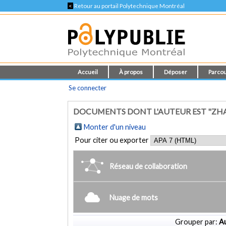
<
Retour au portail Polytechnique Montréal
Accueil
À propos
Déposer
Parcou
Se connecter
DOCUMENTS DONT L'AUTEUR EST "ZHA
Monter d'un niveau
Pour citer ou exporter
Réseau de collaboration
Nuage de mots
Grouper par:
Au