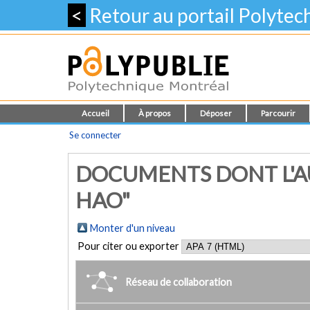
<
Retour au portail Polyte
Accueil
À propos
Déposer
Parcourir
Se connecter
DOCUMENTS DONT L'A
HAO"
Monter d'un niveau
Pour citer ou exporter
Réseau de collaboration