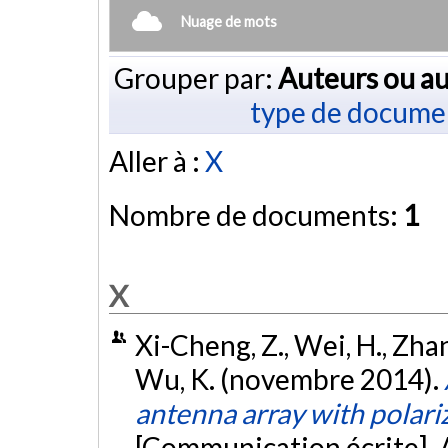
Nuage de mots
Grouper par:
Auteurs ou au
type de docume
Aller à :
X
Nombre de documents:
1
X
Xi-Cheng, Z., Wei, H., Zhang
Wu, K. (novembre 2014).
antenna array with polariz
[Communication écrite]. 