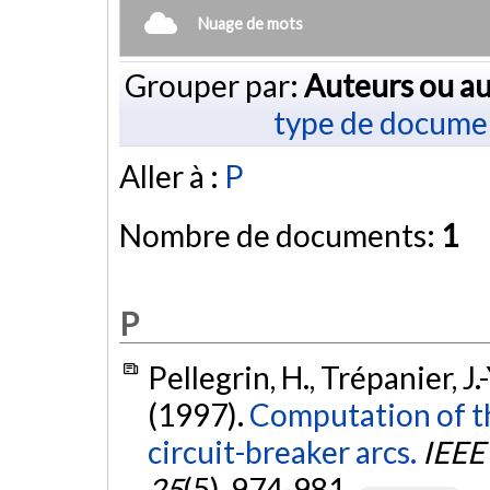
Nuage de mots
Grouper par:
Auteurs ou au
type de docume
Aller à :
P
Nombre de documents:
1
P
Pellegrin, H., Trépanier, J.
(1997).
Computation of th
circuit-breaker arcs.
IEEE
25
(5), 974-981.