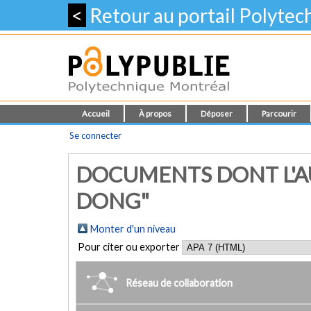
<
Retour au portail Polyte
Accueil
À propos
Déposer
Parcourir
Se connecter
DOCUMENTS DONT L'AU
DONG"
Monter d'un niveau
Pour citer ou exporter
Réseau de collaboration