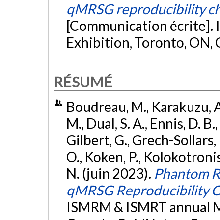
qMRSG reproducibility c
[Communication écrite].
Exhibition, Toronto, ON,
RÉSUMÉ
Boudreau, M., Karakuzu, A.
M., Dual, S. A., Ennis, D. B.
Gilbert, G., Grech-Sollars, 
O., Koken, P., Kolokotronis, 
N. (juin 2023).
Phantom R
qMRSG Reproducibility C
ISMRM & ISMRT annual Me