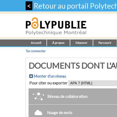
<
Retour au portail Polyte
Accueil
À propos
Déposer
Parcourir
Se connecter
DOCUMENTS DONT L'A
Monter d'un niveau
Pour citer ou exporter
Réseau de collaboration
Nuage de mots