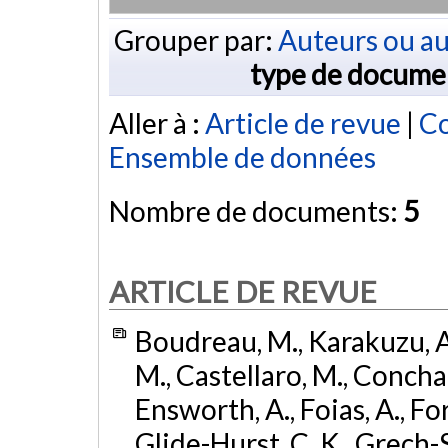
Grouper par:
Auteurs ou au
type de docume
Aller à :
Article de revue
|
Co
Ensemble de données
Nombre de documents:
5
ARTICLE DE REVUE
Boudreau, M., Karakuzu, A.
M., Castellaro, M., Concha, 
Ensworth, A., Foias, A., Fort
Glide-Hurst, C. K., Grech-So