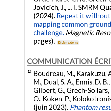
Jovicich, J., ... I. SMRM Q
(2024).
Repeat it withou
mapping common ground v
challenge.
Magnetic Reso
pages).
Lien externe
COMMUNICATION ÉCRI
Boudreau, M., Karakuzu, A.
M., Dual, S. A., Ennis, D. B.
Gilbert, G., Grech-Sollars, 
O., Koken, P., Kolokotronis, 
(juin 2023).
Phantom resu