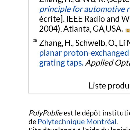
principle for automotive 
écrite]. IEEE Radio and
2004), Atlanta, GA,USA.
Zhang, H., Schwelb, O., Li M
planar proton-exchanged
grating taps.
Applied Opt
Liste produ
PolyPublie
est le dépôt institut
de
Polytechnique Montréal
.
Site développé à l'aide du logicie