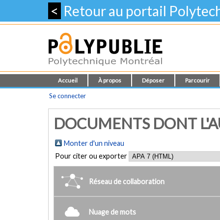
<
Retour au portail Polyte
Accueil
À propos
Déposer
Parcourir
Se connecter
DOCUMENTS DONT L'AU
Monter d'un niveau
Pour citer ou exporter
Réseau de collaboration
Nuage de mots