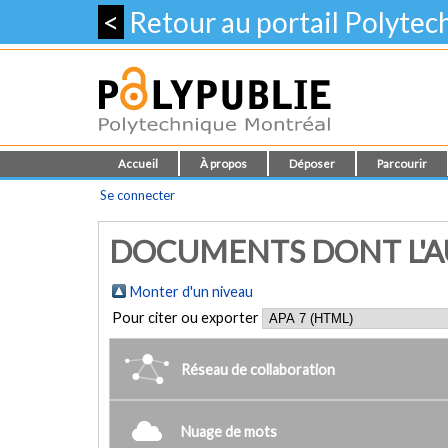
<
Retour au portail Polyte
Accueil
À propos
Déposer
Parcourir
Se connecter
DOCUMENTS DONT L'AU
Monter d'un niveau
Pour citer ou exporter
Réseau de collaboration
Nuage de mots