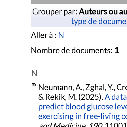
Grouper par:
Auteurs ou au
type de docume
Aller à :
N
Nombre de documents:
1
N
Neumann, A., Zghal, Y., Cre
& Rekik, M. (2025).
A data
predict blood glucose lev
exercising in free-living 
and Medicine
,
190
, 11001