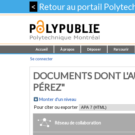
<
Retour au portail Polyte
Accueil
À propos
Déposer
Parcourir
Se connecter
DOCUMENTS DONT L'AU
PÉREZ"
Monter d'un niveau
Pour citer ou exporter
Réseau de collaboration