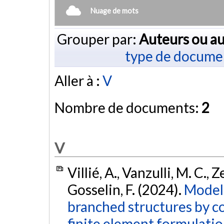
Nuage de mots
Grouper par:
Auteurs ou au
type de docume
Aller à :
V
Nombre de documents:
2
V
Villié, A., Vanzulli, M. C., Z
Gosselin, F. (2024).
Modeli
branched structures by c
finite element formulatio