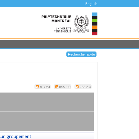
English
ATOM
RSS 1.0
RSS 2.0
cun groupement