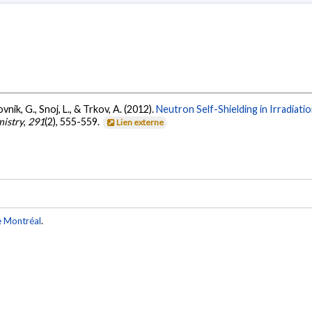
vnik, G., Snoj, L., & Trkov, A. (2012).
Neutron Self-Shielding in Irradiati
mistry
,
291
(2), 555-559.
Lien externe
e Montréal
.