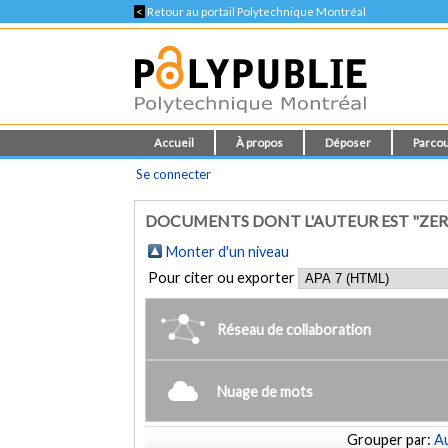
<
Retour au portail Polytechnique Montréal
Accueil
À propos
Déposer
Parcou
Se connecter
DOCUMENTS DONT L'AUTEUR EST "ZER
Monter d'un niveau
Pour citer ou exporter
Réseau de collaboration
Nuage de mots
Grouper par:
Au