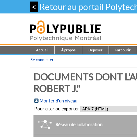
<
Retour au portail Polyte
Accueil
À propos
Déposer
Parcourir
Se connecter
DOCUMENTS DONT L'AU
ROBERT J."
Monter d'un niveau
Pour citer ou exporter
Réseau de collaboration