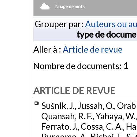
Nuage de mots
Grouper par:
Auteurs ou au
type de docume
Aller à :
Article de revue
Nombre de documents:
1
ARTICLE DE REVUE
Sušnik, J., Jussah, O., Orab
Quansah, R. F., Yahaya, W.,
Ferrato, J., Cossa, C. A., H
Purnomo, A., Bichai, F., &