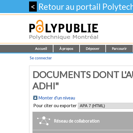
<
Retour au portail Polyte
Accueil
À propos
Déposer
Parcourir
Se connecter
DOCUMENTS DONT L'AU
ADHI"
Monter d'un niveau
Pour citer ou exporter
Réseau de collaboration