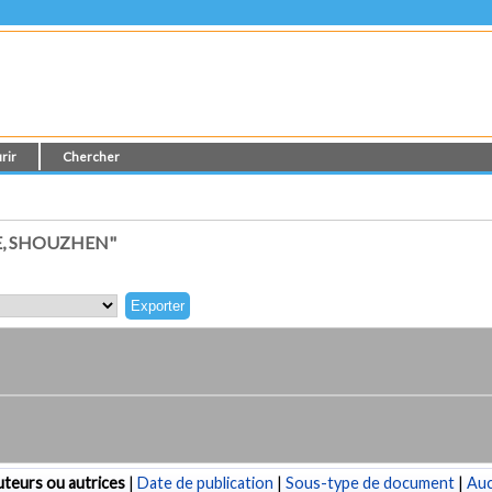
rir
Chercher
E, SHOUZHEN"
teurs ou autrices
|
Date de publication
|
Sous-type de document
|
Au