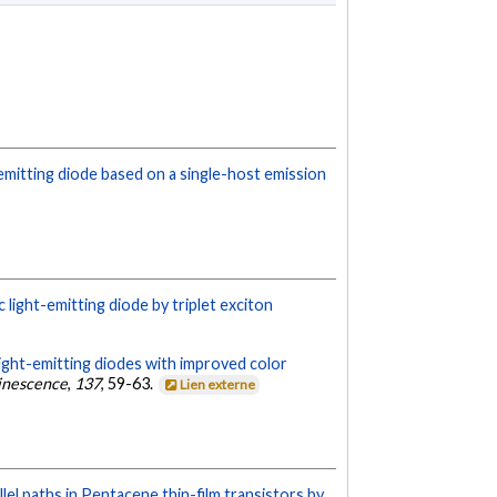
t-emitting diode based on a single-host emission
 light-emitting diode by triplet exciton
light-emitting diodes with improved color
inescence
,
137
, 59-63.
Lien externe
lel paths in Pentacene thin-film transistors by