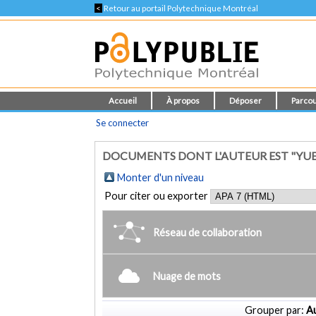
<
Retour au portail Polytechnique Montréal
Accueil
À propos
Déposer
Parcou
Se connecter
DOCUMENTS DONT L'AUTEUR EST "YU
Monter d'un niveau
Pour citer ou exporter
Réseau de collaboration
Nuage de mots
Grouper par:
Au