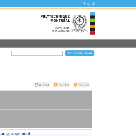
English
ATOM
RSS 1.0
RSS 2.0
cun groupement