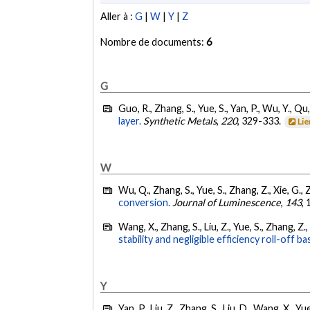
Aller à :
G
|
W
|
Y
|
Z
Nombre de documents:
6
G
Guo, R., Zhang, S., Yue, S., Yan, P., Wu, Y., Qu
layer.
Synthetic Metals
,
220
, 329-333.
Lie
W
Wu, Q., Zhang, S., Yue, S., Zhang, Z., Xie, G., Z
conversion.
Journal of Luminescence
,
143
,
Wang, X., Zhang, S., Liu, Z., Yue, S., Zhang, Z.,
stability and negligible efficiency roll-of
Y
Yan, P., Liu, Z., Zhang, S., Liu, D., Wang, X., Yu