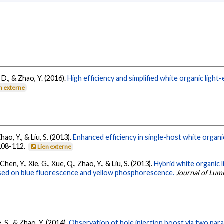
, D., & Zhao, Y. (2016).
High efficiency and simplified white organic ligh
n externe
hao, Y., & Liu, S. (2013).
Enhanced efficiency in single-host white organic
 108-112.
Lien externe
 Chen, Y., Xie, G., Xue, Q., Zhao, Y., & Liu, S. (2013).
Hybrid white organic 
f based on blue fluorescence and yellow phosphorescence.
Journal of Lum
e, S., & Zhao, Y. (2014).
Observation of hole injection boost via two paral