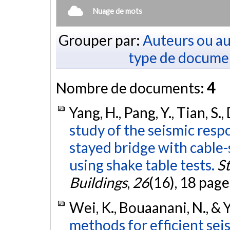
Nuage de mots
Grouper par:
Auteurs ou au
type de docume
Nombre de documents:
4
Yang, H., Pang, Y., Tian, S.
study of the seismic resp
stayed bridge with cable-
using shake table tests.
St
Buildings
,
26
(16), 18 page
Wei, K., Bouaanani, N., & 
methods for efficient sei