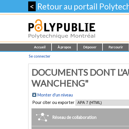
<
Retour au portail Polyte
Accueil
À propos
Déposer
Parcourir
Se connecter
DOCUMENTS DONT L'AU
WANCHENG"
Monter d'un niveau
Pour citer ou exporter
Réseau de collaboration