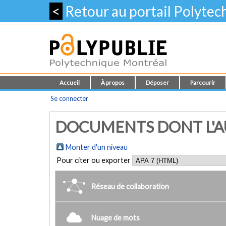
<
Retour au portail Polyte
Accueil
À propos
Déposer
Parcourir
Se connecter
DOCUMENTS DONT L'AU
Monter d'un niveau
Pour citer ou exporter
Réseau de collaboration
Nuage de mots