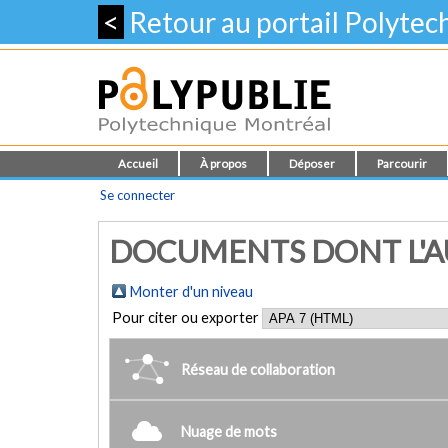
<
Retour au portail Polyte
Accueil
À propos
Déposer
Parcourir
Se connecter
DOCUMENTS DONT L'AU
Monter d'un niveau
Pour citer ou exporter
Réseau de collaboration
Nuage de mots