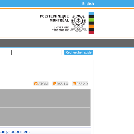
English
ATOM
RSS 1.0
RSS 2.0
cun groupement