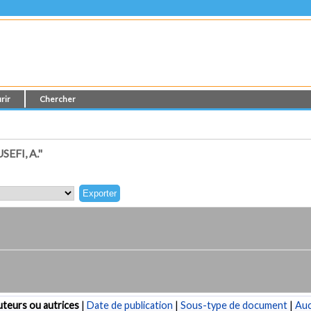
rir
Chercher
FI, A."
teurs ou autrices
|
Date de publication
|
Sous-type de document
|
Au