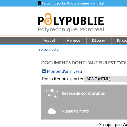
<
Retour au portail Polytechnique Montréal
Accueil
À propos
Déposer
Parcou
Se connecter
DOCUMENTS DONT L'AUTEUR EST "YOUSE
Monter d'un niveau
Pour citer ou exporter
Réseau de collaboration
Nuage de mots
Grouper par:
Au