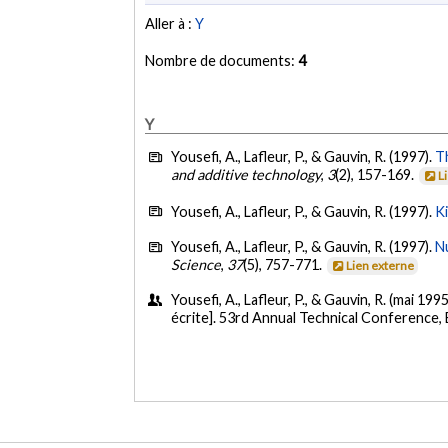
Aller à :
Y
Nombre de documents:
4
Y
Yousefi, A., Lafleur, P., & Gauvin, R. (1997).
T
and additive technology
,
3
(2), 157-169.
L
Yousefi, A., Lafleur, P., & Gauvin, R. (1997).
K
Yousefi, A., Lafleur, P., & Gauvin, R. (1997).
N
Science
,
37
(5), 757-771.
Lien externe
Yousefi, A., Lafleur, P., & Gauvin, R. (mai 1995
écrite]. 53rd Annual Technical Conference