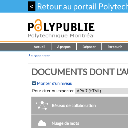
<
Retour au portail Polyte
Accueil
À propos
Déposer
Parcourir
Se connecter
DOCUMENTS DONT L'AU
Monter d'un niveau
Pour citer ou exporter
Réseau de collaboration
Nuage de mots