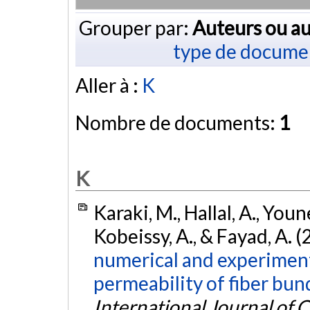
Grouper par:
Auteurs ou au
type de docume
Aller à :
K
Nombre de documents:
1
K
Karaki, M., Hallal, A., Youne
Kobeissy, A., & Fayad, A. 
numerical and experiment
permeability of fiber bun
International Journal of 