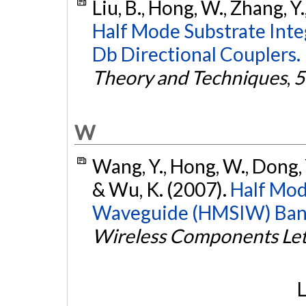
Liu, B., Hong, W., Zhang, Y.,
Half Mode Substrate Int
Db Directional Couplers.
Theory and Techniques
,
5
W
Wang, Y., Hong, W., Dong, Y.,
& Wu, K. (2007).
Half Mod
Waveguide (HMSIW) Bandp
Wireless Components Let
L