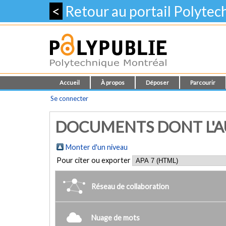
<
Retour au portail Polyte
Accueil
À propos
Déposer
Parcourir
Se connecter
DOCUMENTS DONT L'AU
Monter d'un niveau
Pour citer ou exporter
Réseau de collaboration
Nuage de mots