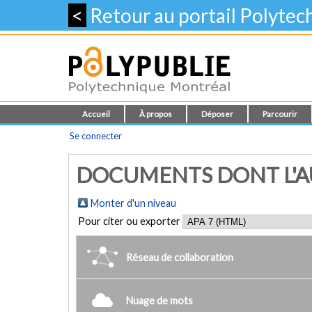
<
Retour au portail Polyte
Accueil
À propos
Déposer
Parcourir
Se connecter
DOCUMENTS DONT L'AUT
Monter d'un niveau
Pour citer ou exporter
Réseau de collaboration
Nuage de mots