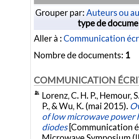
Grouper par:
Auteurs ou au
type de docume
Aller à :
Communication écr
Nombre de documents:
1
COMMUNICATION ÉCRI
Lorenz, C. H. P., Hemour, S.,
P., & Wu, K. (mai 2015).
Ov
of low microwave power 
diodes
[Communication éc
Microwave Symposium (IM