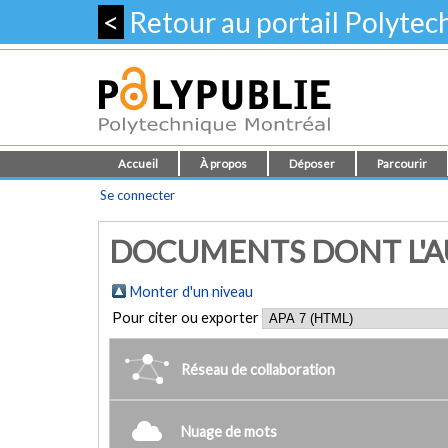
<
Retour au portail Polyte
Accueil
À propos
Déposer
Parcourir
Se connecter
DOCUMENTS DONT L'AUT
Monter d'un niveau
Pour citer ou exporter
Réseau de collaboration
Nuage de mots