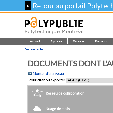
<
Retour au portail Polyte
Accueil
À propos
Déposer
Parcourir
Se connecter
DOCUMENTS DONT L'AUTE
Monter d'un niveau
Pour citer ou exporter
Réseau de collaboration
Nuage de mots