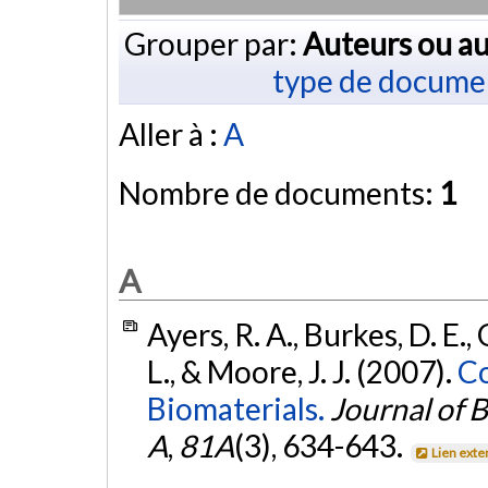
Grouper par:
Auteurs ou au
type de docume
Aller à :
A
Nombre de documents:
1
A
Ayers, R. A., Burkes, D. E., G
L., & Moore, J. J. (2007).
Co
Biomaterials.
Journal of 
A
,
81A
(3), 634-643.
Lien exte