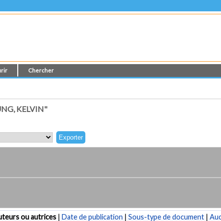
rir
Chercher
NG, KELVIN"
teurs ou autrices
|
Date de publication
|
Sous-type de document
|
Au