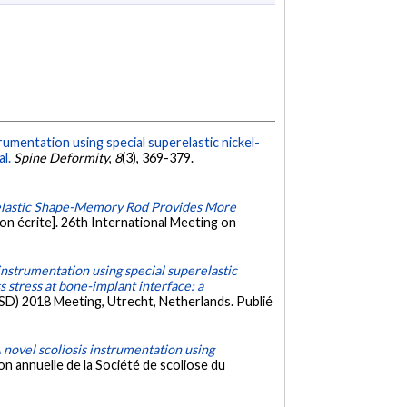
trumentation using special superelastic nickel-
l.
Spine Deformity
,
8
(3), 369-379.
lastic Shape-Memory Rod Provides More
n écrite]. 26th International Meeting on
 instrumentation using special superelastic
s stress at bone-implant interface: a
SSD) 2018 Meeting, Utrecht, Netherlands. Publié
 novel scoliosis instrumentation using
n annuelle de la Société de scoliose du