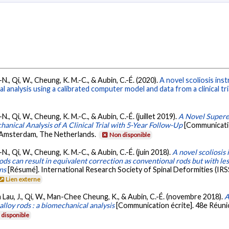
Y.-N., Qi, W., Cheung, K. M.-C., & Aubin, C.-É. (2020).
A novel scoliosis ins
analysis using a calibrated computer model and data from a clinical tria
.-N., Qi, W., Cheung, K. M.-C., & Aubin, C.-É. (juillet 2019).
A Novel Supere
anical Analysis of A Clinical Trial with 5-Year Follow-Up
[Communicatio
 Amsterdam, The Netherlands.
Non disponible
.-N., Qi, W., Cheung, K. M.-C., & Aubin, C.-É. (juin 2018).
A novel scoliosis
ds can result in equivalent correction as conventional rods but with les
ns
[Résumé]. International Research Society of Spinal Deformities (IR
Lien externe
am Lau, J., Qi, W., Man-Chee Cheung, K., & Aubin, C.-É. (novembre 2018).
A
lloy rods : a biomechanical analysis
[Communication écrite]. 48e Réunio
disponible