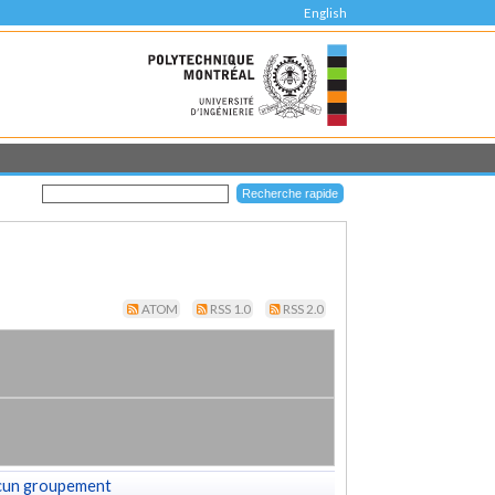
English
ATOM
RSS 1.0
RSS 2.0
cun groupement