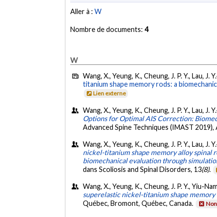
Aller à :
W
Nombre de documents:
4
W
Wang, X., Yeung, K., Cheung, J. P. Y., Lau, J. 
titanium shape memory rods: a biomechanical 
Lien externe
Wang, X., Yeung, K., Cheung, J. P. Y., Lau, J. Y
Options for Optimal AIS Correction: Biomech
Advanced Spine Techniques (IMAST 2019),
Wang, X., Yeung, K., Cheung, J. P. Y., Lau, J. Y
nickel-titanium shape memory alloy spinal ro
biomechanical evaluation through simulatio
dans Scoliosis and Spinal Disorders, 13
(8)
.
Wang, X., Yeung, K., Cheung, J. P. Y., Yiu-N
superelastic nickel-titanium shape memory a
Québec, Bromont, Québec, Canada.
Non 