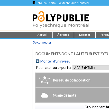
<
Retour au portail Polytechnique Montréal
Accueil
À propos
Déposer
Parcou
Se connecter
DOCUMENTS DONT L'AUTEUR EST "YEU
Monter d'un niveau
Pour citer ou exporter
Réseau de collaboration
Nuage de mots
Grouper par:
Au