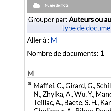
Nuage de mots
Grouper par:
Auteurs ou au
type de docume
Aller à :
M
Nombre de documents:
1
M
Maffei, C., Girard, G., Schi
N., Zhylka, A., Wu, Y., Manc
Teillac, A., Baete, S. H., Kar
Gholipour, A., Bihan-Poudec,