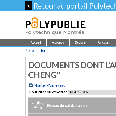
<
Retour au portail Polyte
Accueil
À propos
Déposer
Parcourir
Se connecter
DOCUMENTS DONT L'AU
CHENG"
Monter d'un niveau
Pour citer ou exporter
Réseau de collaboration