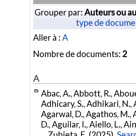
Grouper par:
Auteurs ou au
type de docume
Aller à :
A
Nombre de documents:
2
A
Abac, A., Abbott, R., Abouel
Adhicary, S., Adhikari, N., 
Agarwal, D., Agathos, M.,
D., Aguilar, I., Aiello, L., Ai
... Zubieta, E. (2025).
Sear