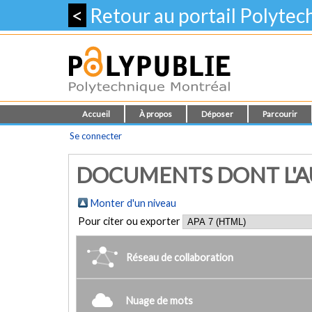
<
Retour au portail Polyte
Accueil
À propos
Déposer
Parcourir
Se connecter
DOCUMENTS DONT L'AU
Monter d'un niveau
Pour citer ou exporter
Réseau de collaboration
Nuage de mots