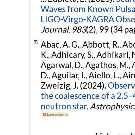
Waves from Known Pulsars
LIGO-Virgo-KAGRA Obser
Journal
,
983
(2), 99 (34 pa
Abac, A. G., Abbott, R., Ab
K., Adhicary, S., Adhikari, N
Agarwal, D., Agathos, M.,
D., Aguilar, I., Aiello, L., Ain
Zweizig, J. (2024).
Observa
the coalescence of a 2.5
neutron star.
Astrophysica
Lien externe