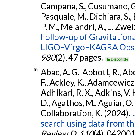
Campana, S., Cusumano, G., 
Pasquale, M., Dichiara, S.,
P. M., Melandri, A., ... Zwei
Follow-up of Gravitationa
LIGO–Virgo–KAGRA Obse
980
(2), 47 pages.
Disponible
Abac, A. G., Abbott, R., Ab
F., Ackley, K., Adamcewicz, 
Adhikari, R. X., Adkins, V. 
D., Agathos, M., Aguiar, O. D.,
Collaboration, K. (2024).
search using data from 
Review D
,
110
(4), 042001