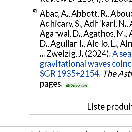
Abac, A., Abbott, R., Abouel
Adhicary, S., Adhikari, N., 
Agarwal, D., Agathos, M.,
D., Aguilar, I., Aiello, L., Ai
... Zweizig, J. (2024).
A sea
gravitational waves coinc
SGR 1935+2154.
The Ast
pages.
Disponible
Liste produi