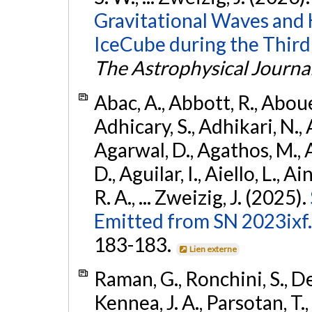
Gravitational Waves and
IceCube during the Third
The Astrophysical Journa
Abac, A., Abbott, R., Abouel
Adhicary, S., Adhikari, N., 
Agarwal, D., Agathos, M.,
D., Aguilar, I., Aiello, L., Ai
R. A., ... Zweizig, J. (2025).
Emitted from SN 2023ixf.
183-183.
Lien externe
Raman, G., Ronchini, S., D
Kennea, J. A., Parsotan, T.,