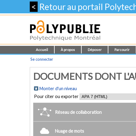
<
Retour au portail Polyte
Accueil
À propos
Déposer
Parcourir
Se connecter
DOCUMENTS DONT L'AUT
Monter d'un niveau
Pour citer ou exporter
Réseau de collaboration
Nuage de mots