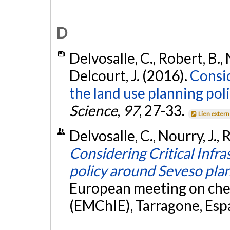
D
Delvosalle, C., Robert, B., N
Delcourt, J. (2016).
Consid
the land use planning pol
Science
,
97
, 27-33.
Lien exter
Delvosalle, C., Nourry, J., 
Considering Critical Infra
policy around Seveso pla
European meeting on che
(EMChIE), Tarragone, Es