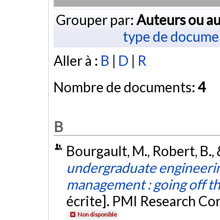
Grouper par:
Auteurs ou au
type de docume
Aller à :
B
|
D
|
R
Nombre de documents:
4
B
Bourgault, M., Robert, B., 
undergraduate engineerin
management : going off th
écrite]. PMI Research Co
Non disponible