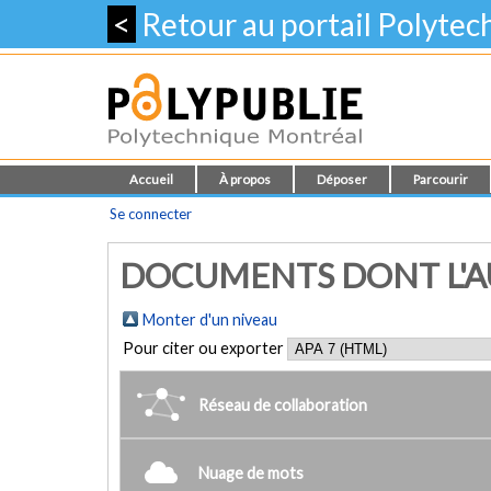
<
Retour au portail Polyte
Accueil
À propos
Déposer
Parcourir
Se connecter
DOCUMENTS DONT L'AUT
Monter d'un niveau
Pour citer ou exporter
Réseau de collaboration
Nuage de mots