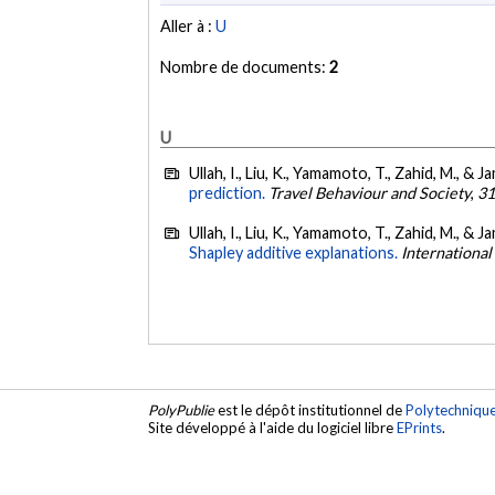
Aller à :
U
Nombre de documents:
2
U
Ullah, I., Liu, K., Yamamoto, T., Zahid, M., & J
prediction.
Travel Behaviour and Society
,
3
Ullah, I., Liu, K., Yamamoto, T., Zahid, M., & J
Shapley additive explanations.
International
PolyPublie
est le dépôt institutionnel de
Polytechniqu
Site développé à l'aide du logiciel libre
EPrints
.