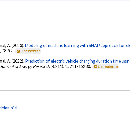
amal, A. (2023).
Modeling of machine learning with SHAP approach for ele
1
, 78-92.
Lien externe
amal, A. (2022).
Prediction of electric vehicle charging duration time us
 Journal of Energy Research
,
46
(11), 15211-15230.
Lien externe
e Montréal
.