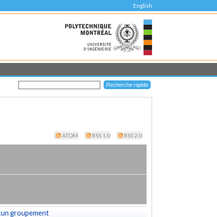
English
ATOM
RSS 1.0
RSS 2.0
cun groupement