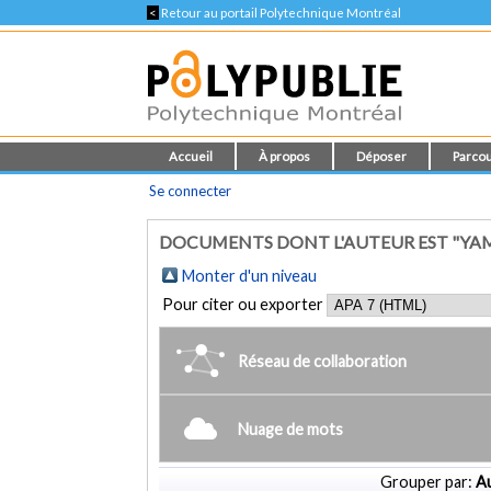
<
Retour au portail Polytechnique Montréal
Accueil
À propos
Déposer
Parcou
Se connecter
DOCUMENTS DONT L'AUTEUR EST "YA
Monter d'un niveau
Pour citer ou exporter
Réseau de collaboration
Nuage de mots
Grouper par:
Au