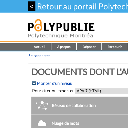
<
Retour au portail Polyte
Accueil
À propos
Déposer
Parcourir
Se connecter
DOCUMENTS DONT L'AU
Monter d'un niveau
Pour citer ou exporter
Réseau de collaboration
Nuage de mots