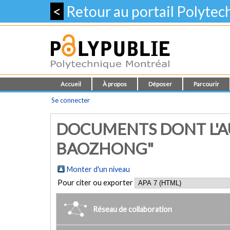
<
Retour au portail Polyte
Accueil
À propos
Déposer
Parcourir
Se connecter
DOCUMENTS DONT L'AU
BAOZHONG"
Monter d'un niveau
Pour citer ou exporter
Réseau de collaboration