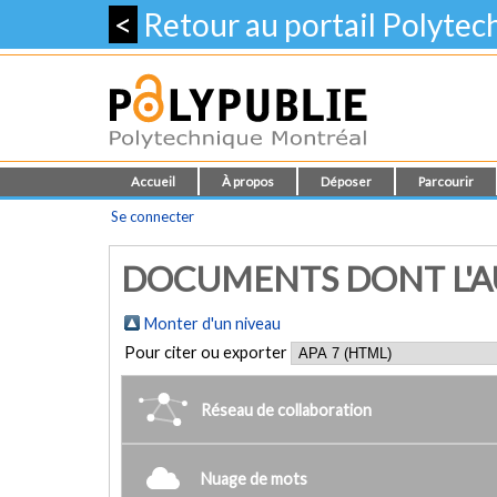
<
Retour au portail Polyte
Accueil
À propos
Déposer
Parcourir
Se connecter
DOCUMENTS DONT L'AU
Monter d'un niveau
Pour citer ou exporter
Réseau de collaboration
Nuage de mots