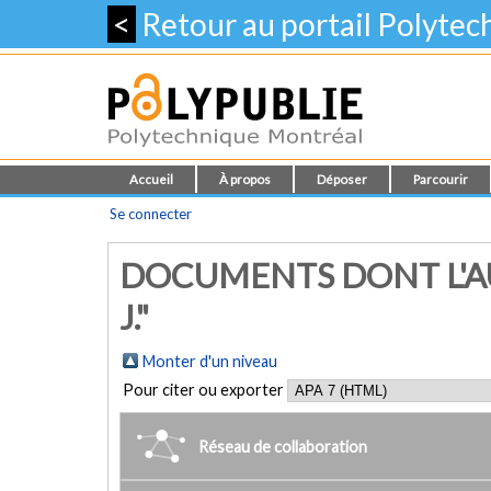
<
Retour au portail Polyte
Accueil
À propos
Déposer
Parcourir
Se connecter
DOCUMENTS DONT L'AU
J."
Monter d'un niveau
Pour citer ou exporter
Réseau de collaboration