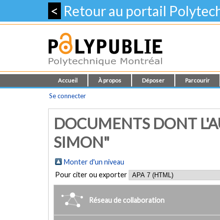
<
Retour au portail Polyte
Accueil
À propos
Déposer
Parcourir
Se connecter
DOCUMENTS DONT L'A
SIMON"
Monter d'un niveau
Pour citer ou exporter
Réseau de collaboration