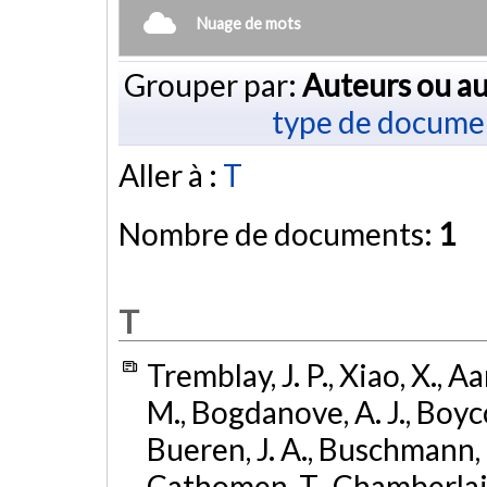
Nuage de mots
Grouper par:
Auteurs ou au
type de docume
Aller à :
T
Nombre de documents:
1
T
Tremblay, J. P., Xiao, X., A
M., Bogdanove, A. J., Boycot
Bueren, J. A., Buschmann, M
Cathomen, T., Chamberlain,