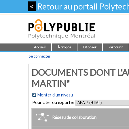
<
Retour au portail Polyte
Accueil
À propos
Déposer
Parcourir
Se connecter
DOCUMENTS DONT L'AU
MARTIN"
Monter d'un niveau
Pour citer ou exporter
Réseau de collaboration