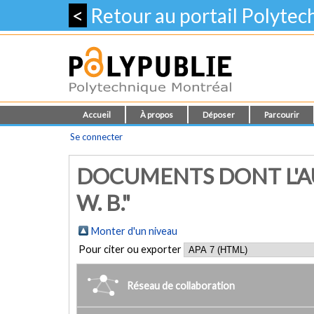
<
Retour au portail Polyte
Accueil
À propos
Déposer
Parcourir
Se connecter
DOCUMENTS DONT L'A
W. B."
Monter d'un niveau
Pour citer ou exporter
Réseau de collaboration