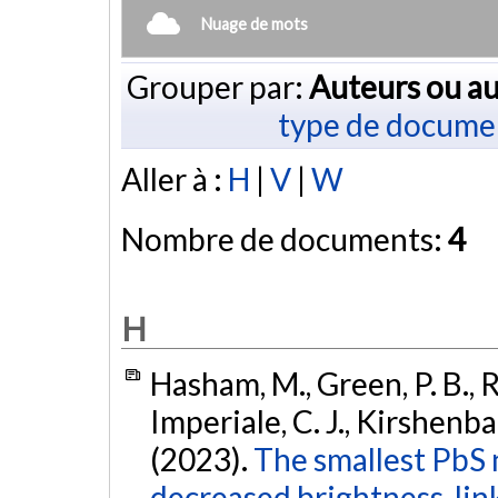
Nuage de mots
Grouper par:
Auteurs ou au
type de docume
Aller à :
H
|
V
|
W
Nombre de documents:
4
H
Hasham, M., Green, P. B., R
Imperiale, C. J., Kirshenba
(2023).
The smallest PbS 
decreased brightness, li