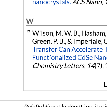
nanocrystals.
ACS Nano
,
W
Wilson, M. W. B., Hasham, M
Green, P. B., & Imperiale, C
Transfer Can Accelerate 
Functionalized CdSe Nano
Chemistry Letters
,
14
(7),
L
PolyPublie
est le dépôt institut