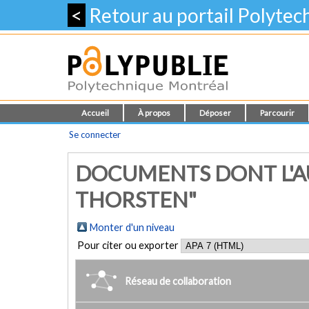
<
Retour au portail Polyte
Accueil
À propos
Déposer
Parcourir
Se connecter
DOCUMENTS DONT L'AU
THORSTEN"
Monter d'un niveau
Pour citer ou exporter
Réseau de collaboration