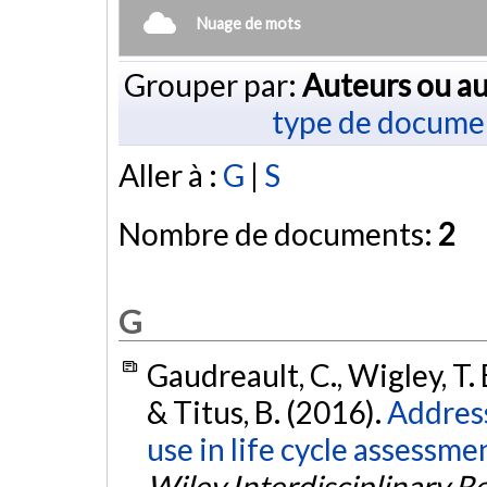
Nuage de mots
Grouper par:
Auteurs ou au
type de docume
Aller à :
G
|
S
Nombre de documents:
2
G
Gaudreault, C., Wigley, T. B
& Titus, B. (2016).
Address
use in life cycle assessme
Wiley Interdisciplinary 