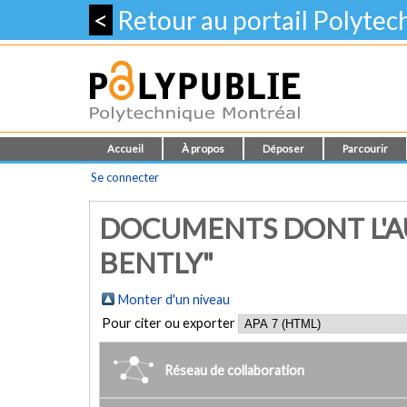
<
Retour au portail Polyte
Accueil
À propos
Déposer
Parcourir
Se connecter
DOCUMENTS DONT L'AU
BENTLY"
Monter d'un niveau
Pour citer ou exporter
Réseau de collaboration